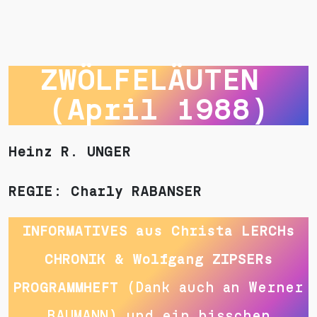
ZWÖLFELÄUTEN 
(April 1988)
Heinz R. UNGER
REGIE: Charly RABANSER
INFORMATIVES aus Christa LERCHs
CHRONIK & Wolfgang ZIPSERs
PROGRAMMHEFT
(Dank auch an Werner
BAUMANN) und ein bisschen